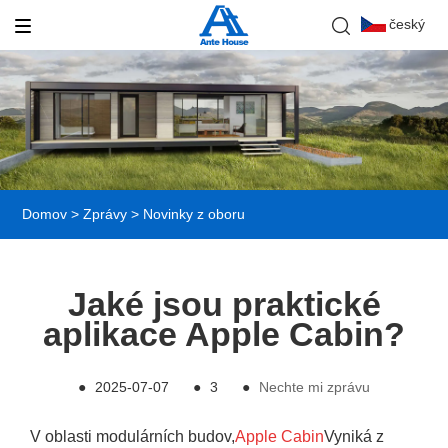
český
Domov
>
Zprávy
>
Novinky z oboru
Jaké jsou praktické
aplikace Apple Cabin?
●
2025-07-07
●
3
●
Nechte mi zprávu
V oblasti modulárních budov,
Apple Cabin
Vyniká z