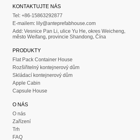
KONTAKTUJTE NÁS
Tel:
+86-15863292877
E-mailem:
lily@anteprefabhouse.com
Add:
Vesnice Pan Li, ulice Yu He, okres Weicheng, 
město Weifang, provincie Shandong, Čína
PRODUKTY
Flat Pack Container House
Rozšiřitelný kontejnerový dům
Skládací kontejnerový dům
Apple Cabin
Capsule House
O NÁS
O nás
Zařízení
Trh
FAQ