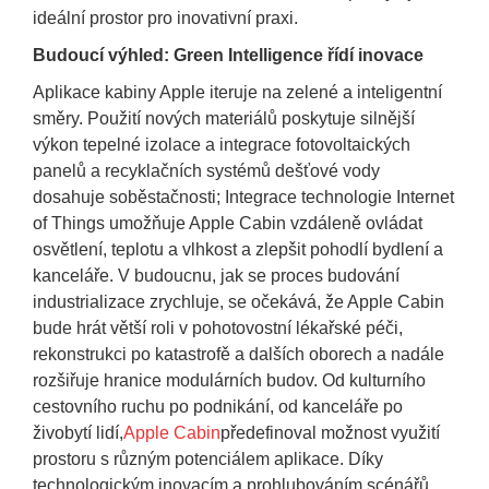
ideální prostor pro inovativní praxi.
Budoucí výhled: Green Intelligence řídí inovace
Aplikace kabiny Apple iteruje na zelené a inteligentní
směry. Použití nových materiálů poskytuje silnější
výkon tepelné izolace a integrace fotovoltaických
panelů a recyklačních systémů dešťové vody
dosahuje soběstačnosti; Integrace technologie Internet
of Things umožňuje Apple Cabin vzdáleně ovládat
osvětlení, teplotu a vlhkost a zlepšit pohodlí bydlení a
kanceláře. V budoucnu, jak se proces budování
industrializace zrychluje, se očekává, že Apple Cabin
bude hrát větší roli v pohotovostní lékařské péči,
rekonstrukci po katastrofě a dalších oborech a nadále
rozšiřuje hranice modulárních budov. Od kulturního
cestovního ruchu po podnikání, od kanceláře po
živobytí lidí,
Apple Cabin
předefinoval možnost využití
prostoru s různým potenciálem aplikace. Díky
technologickým inovacím a prohlubováním scénářů