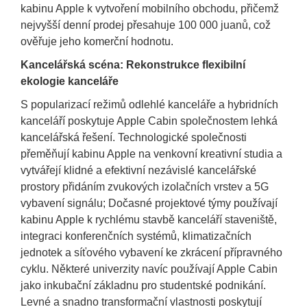
kabinu Apple k vytvoření mobilního obchodu, přičemž
nejvyšší denní prodej přesahuje 100 000 juanů, což
ověřuje jeho komerční hodnotu.
Kancelářská scéna: Rekonstrukce flexibilní
ekologie kanceláře
S popularizací režimů odlehlé kanceláře a hybridních
kanceláří poskytuje Apple Cabin společnostem lehká
kancelářská řešení. Technologické společnosti
přeměňují kabinu Apple na venkovní kreativní studia a
vytvářejí klidné a efektivní nezávislé kancelářské
prostory přidáním zvukových izolačních vrstev a 5G
vybavení signálu; Dočasné projektové týmy používají
kabinu Apple k rychlému stavbě kanceláří staveniště,
integraci konferenčních systémů, klimatizačních
jednotek a síťového vybavení ke zkrácení přípravného
cyklu. Některé univerzity navíc používají Apple Cabin
jako inkubační základnu pro studentské podnikání.
Levné a snadno transformační vlastnosti poskytují