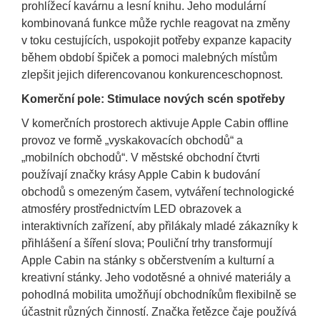
prohlížecí kavárnu a lesní knihu. Jeho modulární
kombinovaná funkce může rychle reagovat na změny
v toku cestujících, uspokojit potřeby expanze kapacity
během období špiček a pomoci malebných místům
zlepšit jejich diferencovanou konkurenceschopnost.
Komerční pole: Stimulace nových scén spotřeby
V komerčních prostorech aktivuje Apple Cabin offline
provoz ve formě „vyskakovacích obchodů“ a
„mobilních obchodů“. V městské obchodní čtvrti
používají značky krásy Apple Cabin k budování
obchodů s omezeným časem, vytváření technologické
atmosféry prostřednictvím LED obrazovek a
interaktivních zařízení, aby přilákaly mladé zákazníky k
přihlášení a šíření slova; Pouliční trhy transformují
Apple Cabin na stánky s občerstvením a kulturní a
kreativní stánky. Jeho vodotěsné a ohnivé materiály a
pohodlná mobilita umožňují obchodníkům flexibilně se
účastnit různých činností. Značka řetězce čaje používá