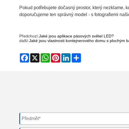
Pokud potřebujete dočasný prostor, který nezklame, kd
doporučujeme ten správný model - s fotografiemi našich
Předchozí:
Jaké jsou aplikace pásových světel LED?
další:
Jaké jsou vlastnosti kontejnerového domu s plochým 
Facebook
X
WhatsApp
Pinterest
LinkedIn
Share