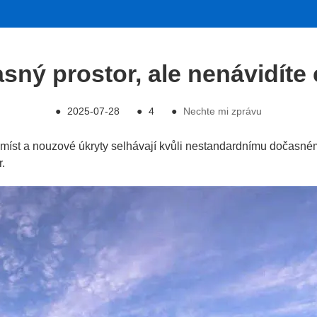
sný prostor, ale nenávidíte
●
2025-07-28
●
4
●
Nechte mi zprávu
h míst a nouzové úkryty selhávají kvůli nestandardnímu dočasné
or.