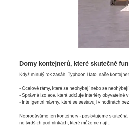
Domy kontejnerů, které skutečně fu
Když minulý rok zasáhl Typhoon Hato, naše kontejnerov
- Ocelové rámy, které se neohýbají nebo se neohýbej
- Správná izolace, která udržuje interiéry obyvatelné
- Inteligentní návrhy, které se sestavují v hodinách b
Neprodáváme jen kontejnery - poskytujeme skutečná řeš
nejtvrdších podmínkách, které můžeme najít.