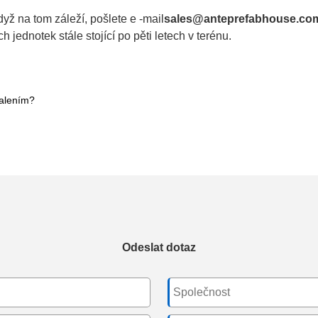
yž na tom záleží, pošlete e -mail
sales@anteprefabhouse.co
 jednotek stále stojící po pěti letech v terénu.
balením?
Odeslat dotaz