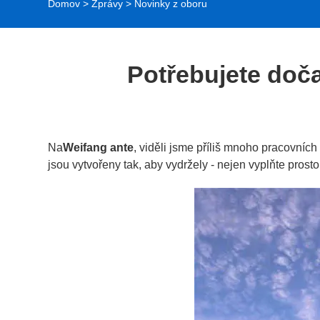
Domov
>
Zprávy
>
Novinky z oboru
Potřebujete doča
Na
Weifang ante
, viděli jsme příliš mnoho pracovníc
jsou vytvořeny tak, aby vydržely - nejen vyplňte prost