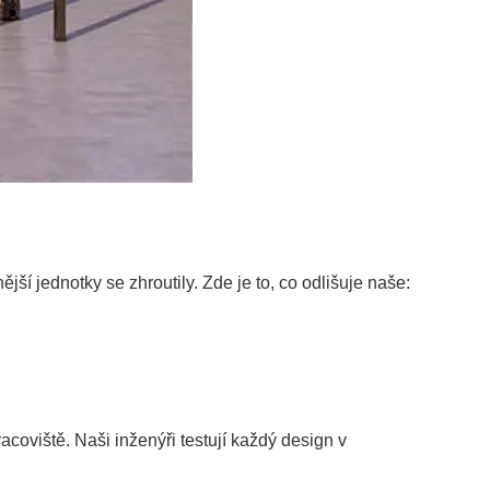
í jednotky se zhroutily. Zde je to, co odlišuje naše:
coviště. Naši inženýři testují každý design v