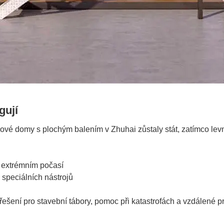
ngují
é domy s plochým balením v Zhuhai zůstaly stát, zatímco levnějš
í
 v extrémním počasí
ez speciálních nástrojů
ení pro stavební tábory, pomoc při katastrofách a vzdálené pra