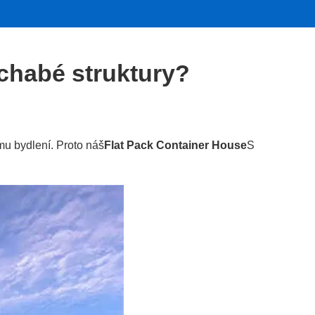
 chabé struktury?
mu bydlení. Proto náš
Flat Pack Container House
S