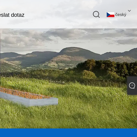
slat dotaz
český